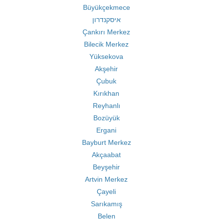
Büyükçekmece
איסקנדרון
Çankırı Merkez
Bilecik Merkez
Yüksekova
Akşehir
Çubuk
Kırıkhan
Reyhanlı
Bozüyük
Ergani
Bayburt Merkez
Akçaabat
Beyşehir
Artvin Merkez
Çayeli
Sarıkamış
Belen