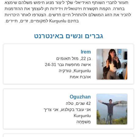
תעזור לחברי השותף האידיאלי שלך ליצור מנוע חיפוש משלהם שימצא
בחורה. הקמת תקשורת וירטואלית וידידות תן לעצמך את ההזדמנות
להכיר את הזוג המושלם ולהתחיל חיים חדשים. הצטרפו לאתר היכרויות
בחינם Kurşunlu למקומיים, זרים, תיירים.
גברים ונשים באינטרנט
Irem
בן 22, מזל תאומים
אישה מחפשת גבר 24-31
Kurşunlu, טורקיה
אהבת אמת
Oguzhan
42 שנים, טלה
אני עובד בקולנוע, אני צריך
Kurşunlu
אישה רגישה
מִשׁפָּחָה