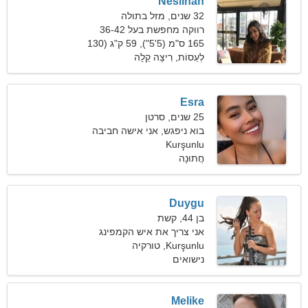
Neslihan
32 שנים, מזל בתולה
רווקה מחפשת בעל 36-42
165 ס"מ (5'5"), 59 ק"ג (130
פאונד)
לְעַסוֹת, רִיצָה קַלָה
Esra
25 שנים, סרטן
בוא ניפגש, אני אישה חביבה
Kurşunlu
חֲתוּנָה
Duygu
בן 44, קשת
אני צריך את איש הקמפינג
המושלם
Kurşunlu, טורקיה
נישואים
Melike