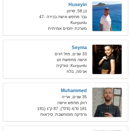
Huseyin
בן 58, סרטן
גבר מחפש אישה בכירה 47-
Kurşunlu
56
מערכת יחסים אמיתית
Seyma
33 שנים, מזל דגים
אישה מחפשת זוג
Kurşunlu, טורקיה
אנימה, בלוז
Muhammed
35 שנים, אריה
רווק מחפש אישה
181 ס"מ (6'0"), 87 ק"ג (191
פאונד)
גרפיקה ממוחשבת, סִירָאוּת