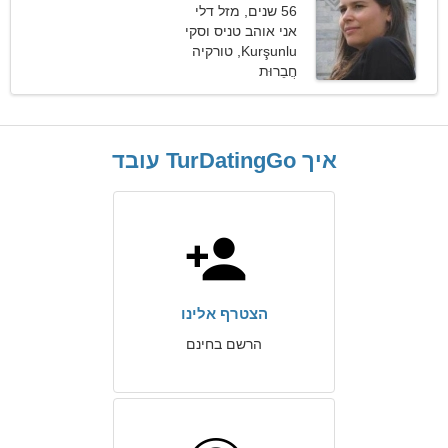
56 שנים, מזל דלי
אני אוהב טניס וסקי
Kurşunlu, טורקיה
חֲבֵרוּת
איך TurDatingGo עובד
הצטרף אלינו
הרשם בחינם