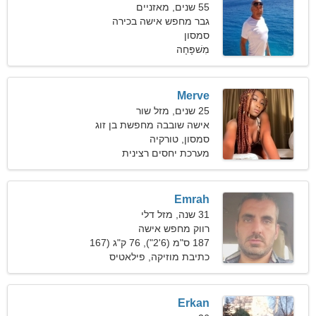
55 שנים, מאזניים
גבר מחפש אישה בכירה
סמסון
מִשׁפָּחָה
Merve
25 שנים, מזל שור
אישה שובבה מחפשת בן זוג
סמסון, טורקיה
מערכת יחסים רצינית
Emrah
31 שנה, מזל דלי
רווק מחפש אישה
187 ס"מ (6'2"), 76 ק"ג (167
פאונד)
כתיבת מוזיקה, פילאטיס
Erkan