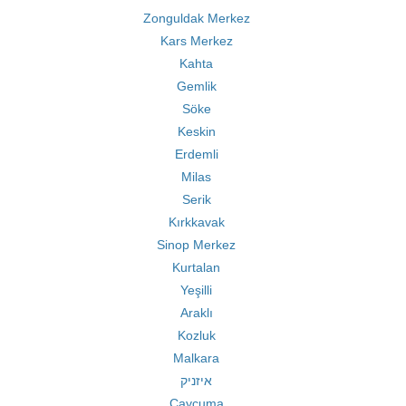
Zonguldak Merkez
Kars Merkez
Kahta
Gemlik
Söke
Keskin
Erdemli
Milas
Serik
Kırkkavak
Sinop Merkez
Kurtalan
Yeşilli
Araklı
Kozluk
Malkara
איזניק
Çaycuma