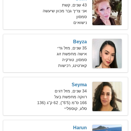
43 שנים, קשת
אני צריך גבר מכוון שיעשה
סמסון
סקי ביחד
נישואים
Beyza
35 שנים, מזל גדי
אישה מחפשת זוג
סמסון, טורקיה
קארטינג, רכישות
Seyma
34 שנים, מזל דגים
רווקה מחפשת בעל
166 ס"מ (5'6"), 62 ק"ג (136
פאונד)
סלע, קוספליי
Harun