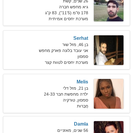
26 שנים, קשת
גיא מחפש חברה
178 ס"מ (5'11"), 83 ק"ג
(182 פאונד)
מערכת יחסים אמיתית
Serhat
בן 46, מזל שור
אני עובד בלונה פארק מחפש
סמסון
את האישה המושלמת
מערכת יחסים לטווח קצר
Melis
בן 21, מזל דלי
ילדה מחפשת חבר 24-33
סמסון, טורקיה
חֲבֵרוּת
Damla
56 שנים, מאזניים