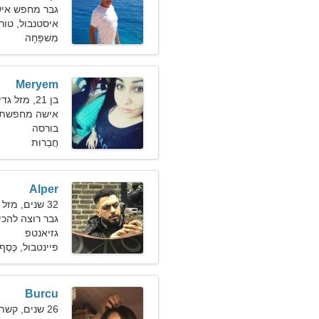
גבר מחפש איש
איסטנבול, טור
מִשׁפָּחָה
Meryem
בן 21, מזל גדי
אישה מחפשת 
בורסה
חֲבֵרוּת
Alper
32 שנים, מזל בתולה
גבר רוצה להכי
גזיאנטפ
פיינטבול, כֶּסֶף
Burcu
26 שנים, קשת