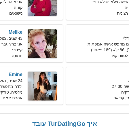
 אישה שלא יסולא בפז
אני אוהב לרקו
קוניה
רצינית
נישואים
Melike
43 שנים, מזל דגים
יים מחפש אישה אמפתית
אני צריך גבר 
קייסרי
לטווח קצר
חֲתוּנָה
Emine
24 שנים, מזל דלי
27-3
ילדה מחפשת 
קיה
מלטיה, טורקי
, קריאה
אהבת אמת
איך TurDatingGo עובד