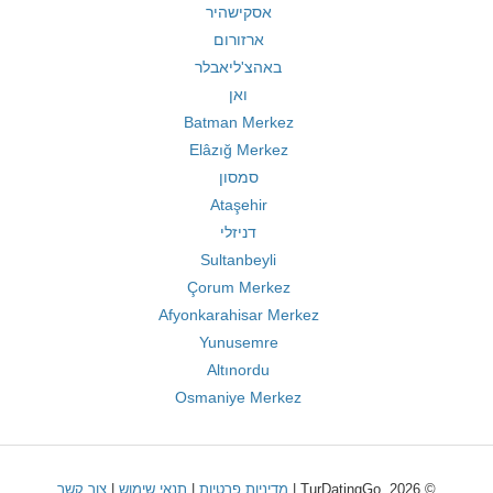
אסקישהיר
ארזורום
באהצ'ליאבלר
ואן
Batman Merkez
Elâzığ Merkez
סמסון
Ataşehir
דניזלי
Sultanbeyli
Çorum Merkez
Afyonkarahisar Merkez
Yunusemre
Altınordu
Osmaniye Merkez
© 2026, TurDatingGo |
מדיניות פרטיות
|
תנאי שימוש
|
צור קשר