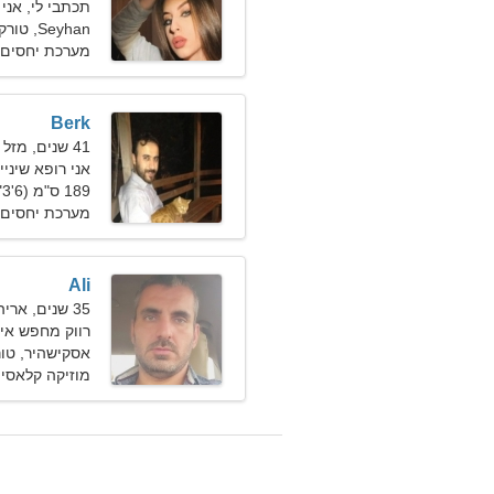
תכתבי לי, אני
Seyhan, טורקיה
מערכת יחסים 
Berk
41 שנים, מזל דלי
אני רופא שינ
189 ס"מ (6'3"), 86 ק"ג (189 פאונד)
מערכת יחסים 
Ali
35 שנים, אריה
רווק מחפש אישה 0
אסקישהיר, טור
מוזיקה קלאסית