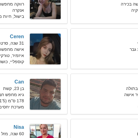
ה בכירה
רווקה מחפשת בעל
קיה
אנקרה
בישול, חיות 
Ceren
31 שנה, סרטן
גבר
אישה מחפשת זוג 
איזמיר, טורקי
קוספליי, כושר
Can
בן 23, קשת
ר אישה
גיא מחפש חברה 9
178 ס"מ (5'11"), 80 ק"ג (176 פאונד)
מערכת יחסים
Nisa
60 שנה, מזל שור