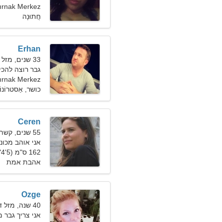
Şırnak Merkez, טורק
חֲתוּנָה
Erhan
33 שנים, מזל גדי
גבר רוצה להכי
ırnak Merkez
כושר, אַסטרוֹנוֹמ
Ceren
55 שנים, קשת
אני אוהב מכוני
162 ס"מ (5'4"), 66 ק"ג (145 פאונד)
אהבת אמת
Ozge
40 שנה, מזל דלי
אני צריך גבר 