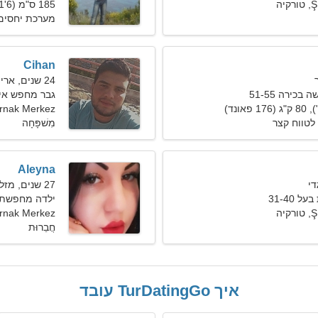
יה
185 ס"מ (6'1"), 82 ק"ג (180 פאונד)
מערכת יחסים
Cihan
24 שנים, אריה
כירה 51-55
גבר מחפש אישה 8
ırnak Merkez
לטווח קצר
מִשׁפָּחָה
Aleyna
27 שנים, מזל תאומים
 31-40
ילדה מחפשת 
יה
Şırnak Merkez, טור
חֲבֵרוּת
איך TurDatingGo עובד