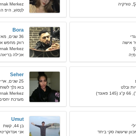
יה
ırnak Merkez
לִנְסוֹעַ, היפ ה
Bora
36 שנים, מאזניים
ר אישה
רווק מחפש א
Ş
Şırnak Merkez, טור
ִיָה
אכילה בריאה, 
Seher
25 שנים, אריה
ות ובלט
בוא נלך לשוח
ırnak Merkez
מערכת יחסים 
Umut
בן 44, קשת
מכוון שיעשה סקי ביחד
אני אנדוקרינו