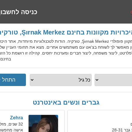
כניסה לחשבון
כרויות מקוונות בחינם Şırnak Merkez, טורקיה
TurDatingGo הוא שירות היכרויות מקוון פופולרי Şırnak Merkez, טורקיה. הודות ל
קוון מאפשר לך לשוחח בצ'אט עם משתמשים אחרים. מצא את תחומי העניין 
לרטט, ליצור משפחה, ליצור חברים ומערכות יחסים. קהילה זו רושמת כל הז
בחינם Şırnak Merkez למקומיים, זרים, תייר
גברים ונשים באינטרנט
Zehra
32 שנים, מזל דגים
28-31
אישה מחפשת זוג 