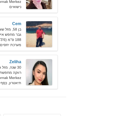
Şırnak Merkez, טורק
נישואים
Cem
בן 58, מזל שור
גבר מחפש אישה ב
188 ס"מ (6'3"), 80 ק"ג (176 פאונד)
מערכת יחסים 
Zeliha
30 שנה, מזל גדי
רווקה מחפשת בעל
Şırnak Merkez, טורק
תיאטרון, כֶּסֶף