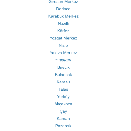
Giresun Merkez
Derince
Karabük Merkez
Nazilli
Körfez
Yozgat Merkez
Nizip
Yalova Merkez
אלאשהיר
Birecik
Bulancak
Karasu
Talas
Yerköy
Akçakoca
Çay
Kaman
Pazarcık