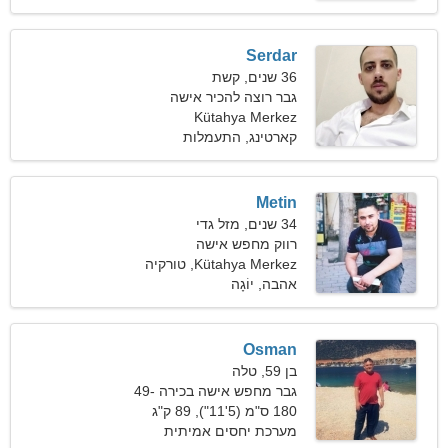
Serdar
36 שנים, קשת
גבר רוצה להכיר אישה
Kütahya Merkez
קארטינג, התעמלות
Metin
34 שנים, מזל גדי
רווק מחפש אישה
Kütahya Merkez, טורקיה
אהבה, יוֹגָה
Osman
בן 59, טלה
גבר מחפש אישה בכירה 49-
56
180 ס"מ (5'11"), 89 ק"ג
(196 פאונד)
מערכת יחסים אמיתית