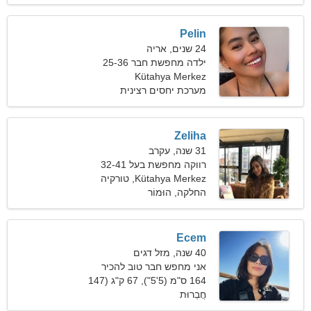
Pelin
24 שנים, אריה
ילדה מחפשת חבר 25-36
Kütahya Merkez
מערכת יחסים רצינית
Zeliha
31 שנה, עקרב
רווקה מחפשת בעל 32-41
Kütahya Merkez, טורקיה
החלקה, הוּמוֹר
Ecem
40 שנה, מזל דגים
אני מחפש חבר טוב להכיר
164 ס"מ (5'5"), 67 ק"ג (147
חֲבֵרוּת
פאונד)