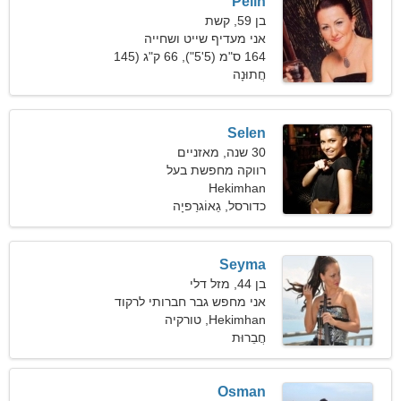
Pelin
בן 59, קשת
אני מעדיף שייט ושחייה
164 ס"מ (5'5"), 66 ק"ג (145
חֲתוּנָה
פאונד)
Selen
30 שנה, מאזניים
רווקה מחפשת בעל
Hekimhan
כדורסל, גֵאוֹגרַפיָה
Seyma
בן 44, מזל דלי
אני מחפש גבר חברותי לרקוד
ביחד
Hekimhan, טורקיה
חֲבֵרוּת
Osman