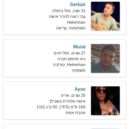
Serkan
31 שנה, מזל בתולה
גבר רוצה להכיר אישה
Hekimhan
הִשׁתַזְפוּת, קריאה
Murat
27 שנים, מזל דגים
גיא מחפש חברה
Hekimhan, טורקיה
מִשׁפָּחָה
Ayse
25 שנים, אריה
אישה אלוהית בשבילך
166 ס"מ (5'6"), 50 ק"ג (110
פאונד)
אהבת אמת