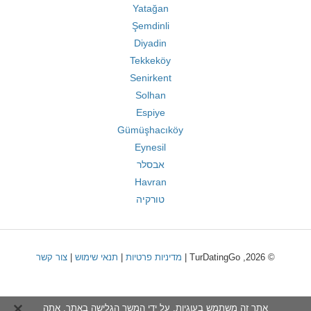
Yatağan
Şemdinli
Diyadin
Tekkeköy
Senirkent
Solhan
Espiye
Gümüşhacıköy
Eynesil
אבסלר
Havran
טורקיה
© 2026, TurDatingGo |
מדיניות פרטיות
|
תנאי שימוש
|
צור קשר
אתר זה משתמש בעוגיות. על ידי המשך הגלישה באתר, אתה