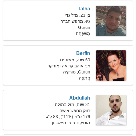
Talha
בן 23, מזל גדי
גיא מחפש חברה
Gürün
מִשׁפָּחָה
Berfin
60 שנה, מאזניים
אני אוהב קריאה ומוזיקה
Gürün, טורקיה
חֲתוּנָה
Abdullah
31 שנה, מזל בתולה
רווק מחפש אישה
179 ס"מ (5'11"), 83 ק"ג
(182 פאונד)
מוסיקת פופ, תיאטרון