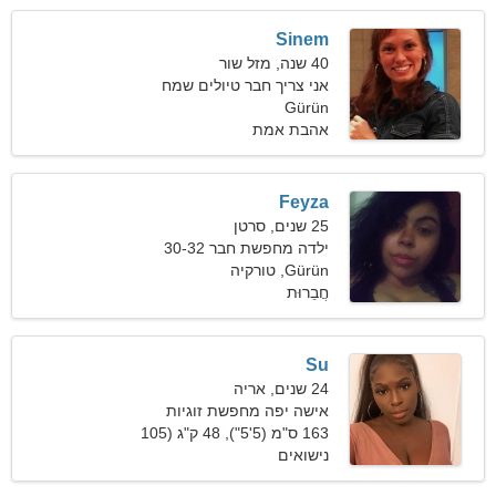
Sinem
40 שנה, מזל שור
אני צריך חבר טיולים שמח
Gürün
אהבת אמת
Feyza
25 שנים, סרטן
ילדה מחפשת חבר 30-32
Gürün, טורקיה
חֲבֵרוּת
Su
24 שנים, אריה
אישה יפה מחפשת זוגיות
163 ס"מ (5'5"), 48 ק"ג (105
פאונד)
נישואים