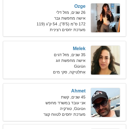
Ozge
26 שנים, מזל דלי
אישה מחפשת גבר
172 ס"מ (5'8"), 54 ק"ג (119
פאונד)
מערכת יחסים רצינית
Melek
35 שנים, מזל דגים
אישה מחפשת זוג
Gürün
אַתלֵטִיקָה, סקי מים
Ahmet
45 שנים, קשת
אני עובד במשרד מחפש
Gürün, טורקיה
אישה מגניבה
מערכת יחסים לטווח קצר