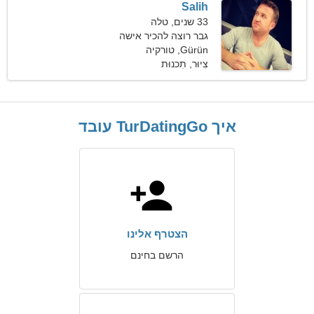
Salih
33 שנים, טלה
גבר רוצה להכיר אישה
Gürün, טורקיה
צִיוּר, תִכנוּת
איך TurDatingGo עובד
הצטרף אלינו
הרשם בחינם