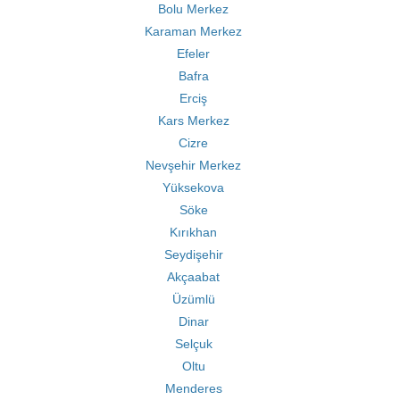
Bolu Merkez
Karaman Merkez
Efeler
Bafra
Erciş
Kars Merkez
Cizre
Nevşehir Merkez
Yüksekova
Söke
Kırıkhan
Seydişehir
Akçaabat
Üzümlü
Dinar
Selçuk
Oltu
Menderes