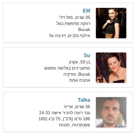
Elif
35 שנים, מזל דלי
רווקה מחפשת בעל
Bucak
אילוף כלבים, רכיבה על
סקייטבורד
Su
בן 59, עקרב
מתעניינים בגלישה ומפגש
Bucak, טורקיה
אהבת אמת
Talha
36 שנים, אריה
גבר רוצה להכיר אישה 24-31
186 ס"מ (6'2"), 75 ק"ג (165
פאונד)
פְּסַנְתְרָנוּת, תִכנוּת