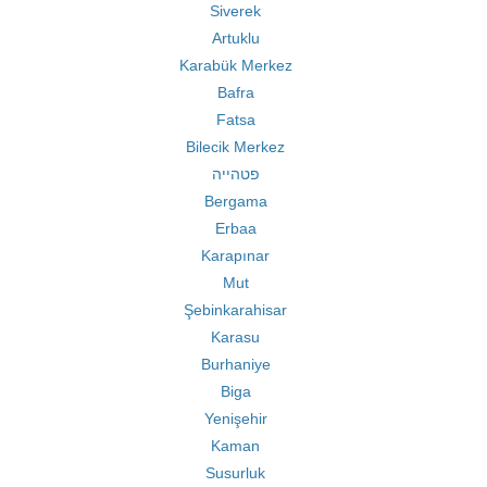
Siverek
Artuklu
Karabük Merkez
Bafra
Fatsa
Bilecik Merkez
פטהייה
Bergama
Erbaa
Karapınar
Mut
Şebinkarahisar
Karasu
Burhaniye
Biga
Yenişehir
Kaman
Susurluk