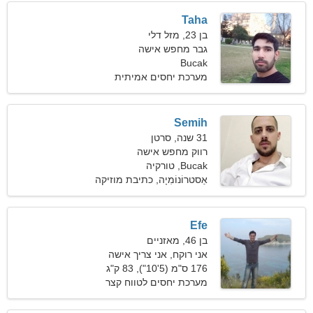
Taha
בן 23, מזל דלי
גבר מחפש אישה
Bucak
מערכת יחסים אמיתית
Semih
31 שנה, סרטן
רווק מחפש אישה
Bucak, טורקיה
אַסטרוֹנוֹמִיָה, כתיבת מוזיקה
Efe
בן 46, מאזניים
אני רוקח, אני צריך אישה
מלאת חיבה
176 ס"מ (5'10"), 83 ק"ג
(182 פאונד)
מערכת יחסים לטווח קצר