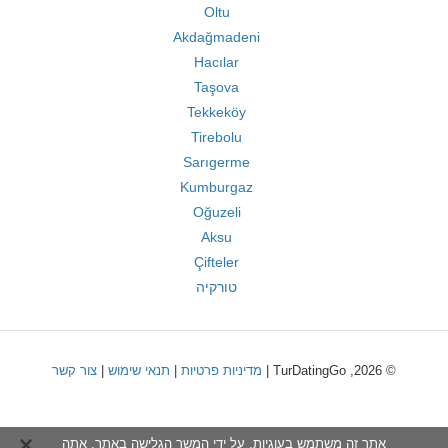
Oltu
Akdağmadeni
Hacılar
Taşova
Tekkeköy
Tirebolu
Sarıgerme
Kumburgaz
Oğuzeli
Aksu
Çifteler
טורקיה
© 2026, TurDatingGo |
מדיניות פרטיות
|
תנאי שימוש
|
צור קשר
אתר זה משתמש בעוגיות. על ידי המשך הגלישה באתר, אתה